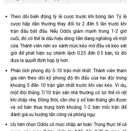
Theo dõi biến động tỷ lệ cược trước khi bóng lăn: Tỷ lệ
cược hấp dẫn thường thay đổi từ 2 đến 5 lần trước khi
trận đấu bắt đầu. Nếu Odds giảm mạnh trong 1-2 giờ
cuối, đó có thể là dấu hiệu dòng tiền đang nghiêng về một
cửa. Thành viên nên so sánh mức kèo mở đầu và kèo sát
giờ để phát hiện sự chênh lệch 0.25 đến 0.5 bàn, từ đó
đưa ra quyết định hợp lý hơn.
Phân tích phong độ 5-10 trận mới nhất: Thành viên tham
gia nên theo dõi kỹ phong độ thi đấu của hai đội trong
khoảng 5 đến 10 trận gần nhất trước khi vào kèo. Ví dụ,
một đội thắng 7/10 trận sân nhà thường có lợi thế rõ rệt
khi chấp nhẹ. Đồng thời, cần chú ý số bàn thắng ghi được
và số bàn thua trung bình khoảng 1-2 bàn mỗi trận để
đánh giá xu hướng tấn công và phòng ngự.
Ưu tiên chọn Odds có mức chấp an toàn: Trong thực tế cá