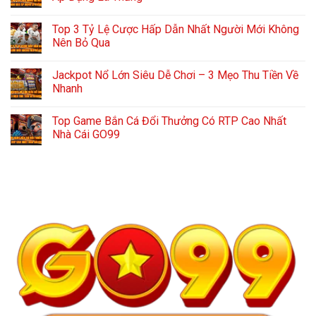
Top 3 Tỷ Lệ Cược Hấp Dẫn Nhất Người Mới Không
Nên Bỏ Qua
Jackpot Nổ Lớn Siêu Dễ Chơi – 3 Mẹo Thu Tiền Về
Nhanh
Top Game Bắn Cá Đổi Thưởng Có RTP Cao Nhất
Nhà Cái GO99