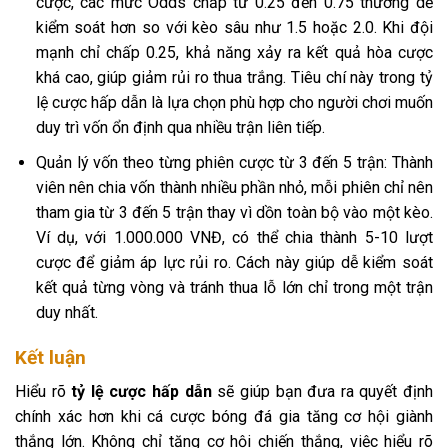
cược, các mức Odds chấp từ 0.25 đến 0.75 thường dễ
kiểm soát hơn so với kèo sâu như 1.5 hoặc 2.0. Khi đội
mạnh chỉ chấp 0.25, khả năng xảy ra kết quả hòa cược
khá cao, giúp giảm rủi ro thua trắng. Tiêu chí này trong tỷ
lệ cược hấp dẫn là lựa chọn phù hợp cho người chơi muốn
duy trì vốn ổn định qua nhiều trận liên tiếp.
Quản lý vốn theo từng phiên cược từ 3 đến 5 trận: Thành
viên nên chia vốn thành nhiều phần nhỏ, mỗi phiên chỉ nên
tham gia từ 3 đến 5 trận thay vì dồn toàn bộ vào một kèo.
Ví dụ, với 1.000.000 VNĐ, có thể chia thành 5-10 lượt
cược để giảm áp lực rủi ro. Cách này giúp dễ kiểm soát
kết quả từng vòng và tránh thua lỗ lớn chỉ trong một trận
duy nhất.
Kết luận
Hiểu rõ
tỷ lệ cược hấp dẫn
sẽ giúp bạn đưa ra quyết định
chính xác hơn khi cá cược bóng đá gia tăng cơ hội giành
thắng lớn. Không chỉ tăng cơ hội chiến thắng, việc hiểu rõ