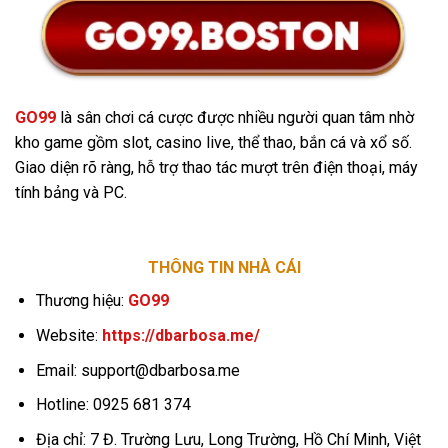
GO99
là sân chơi cá cược được nhiều người quan tâm nhờ
kho game gồm slot, casino live, thể thao, bắn cá và xổ số.
Giao diện rõ ràng, hỗ trợ thao tác mượt trên điện thoại, máy
tính bảng và PC.
THÔNG TIN NHÀ CÁI
Thương hiệu:
GO99
Website:
https://dbarbosa.me/
Email:
support@dbarbosa.me
Hotline: 0925 681 374
Địa chỉ: 7 Đ. Trường Lưu, Long Trường, Hồ Chí Minh, Việt