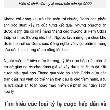
Hiểu rõ khái niệm tỷ lệ cược hấp dẫn tại GO99
Không chỉ đóng vai trò tính toán lợi nhuận, Odds còn phản
ánh xác suất xảy ra của từng kết quả. Những phương án
được đánh giá có khả năng thắng cao thường đi kèm Odds
thấp và mức thưởng nhỏ hơn. Ngược lại, những lựa chọn khó
đoán hơn sẽ có Odds cao, đồng nghĩa với việc phần thưởng
hấp dẫn hơn nhưng rủi ro cũng lớn hơn.
Ngoài việc thể hiện mức thưởng, tỷ lệ cược hấp dẫn còn là
cơ sở giúp người chơi đánh giá và xây dựng chiến thuật đặt
cược hiệu quả hơn. Thông qua việc so sánh Odds giữa các
trận đấu, hội viên có thể nhận biết đâu là kèo tiềm năng, đâu
là lựa chọn an toàn hoặc mạo hiểm để phân bổ ngân sách
hợp lý.
Tìm hiểu các loại tỷ lệ cược hấp dẫn và