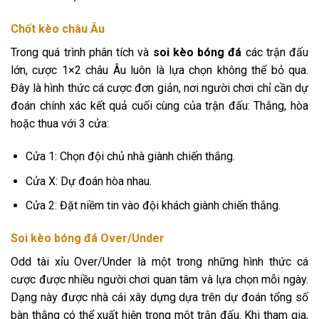
Chốt kèo châu Âu
Trong quá trình phân tích và
soi kèo bóng đá
các trận đấu
lớn, cược 1×2 châu Âu luôn là lựa chọn không thể bỏ qua.
Đây là hình thức cá cược đơn giản, nơi người chơi chỉ cần dự
đoán chính xác kết quả cuối cùng của trận đấu: Thắng, hòa
hoặc thua với 3 cửa:
Cửa 1: Chọn đội chủ nhà giành chiến thắng.
Cửa X: Dự đoán hòa nhau.
Cửa 2: Đặt niềm tin vào đội khách giành chiến thắng.
Soi kèo bóng đá Over/Under
Odd tài xỉu Over/Under là một trong những hình thức cá
cược được nhiều người chơi quan tâm và lựa chọn mỗi ngày.
Dạng này được nhà cái xây dựng dựa trên dự đoán tổng số
bàn thắng có thể xuất hiện trong một trận đấu. Khi tham gia,