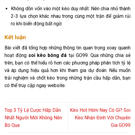
Không dồn vốn vào một kèo duy nhất: Nên chia nhỏ thành
2-3 lựa chọn khác nhau trong cùng một trận để giảm rủi
ro khi biến động bất ngờ.
Kết luận
Bài viết đã tổng hợp những thông tin quan trọng xoay quanh
hoạt động
soi kèo bóng đá
tại GO99. Qua những chia sẻ
trên, bạn có thể hiểu rõ hơn các phương pháp phân tích tỷ lệ
và áp dụng hiệu quả hơn khi tham gia dự đoán. Nếu muốn
trải nghiệm và chốt kèo trong những trận cầu hấp dẫn, bạn
có thể truy cập ngay website.
Top 3 Tỷ Lệ Cược Hấp Dẫn
Kèo Hot Hôm Nay Có Gì? Soi
Nhất Người Mới Không Nên
Kèo Nhận Định Với Chuyên
Bỏ Qua
Gia GO99