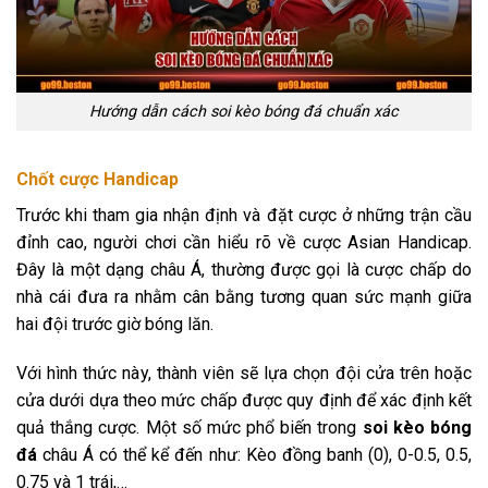
Hướng dẫn cách soi kèo bóng đá chuẩn xác
Chốt cược Handicap
Trước khi tham gia nhận định và đặt cược ở những trận cầu
đỉnh cao, người chơi cần hiểu rõ về cược Asian Handicap.
Đây là một dạng châu Á, thường được gọi là cược chấp do
nhà cái đưa ra nhằm cân bằng tương quan sức mạnh giữa
hai đội trước giờ bóng lăn.
Với hình thức này, thành viên sẽ lựa chọn đội cửa trên hoặc
cửa dưới dựa theo mức chấp được quy định để xác định kết
quả thắng cược. Một số mức phổ biến trong
soi kèo bóng
đá
châu Á có thể kể đến như: Kèo đồng banh (0), 0-0.5, 0.5,
0.75 và 1 trái,…