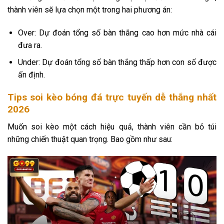
thành viên sẽ lựa chọn một trong hai phương án:
Over: Dự đoán tổng số bàn thắng cao hơn mức nhà cái
đưa ra.
Under: Dự đoán tổng số bàn thắng thấp hơn con số được
ấn định.
Tips soi kèo bóng đá trực tuyến dễ thắng nhất
2026
Muốn soi kèo một cách hiệu quả, thành viên cần bỏ túi
những chiến thuật quan trọng. Bao gồm như sau: