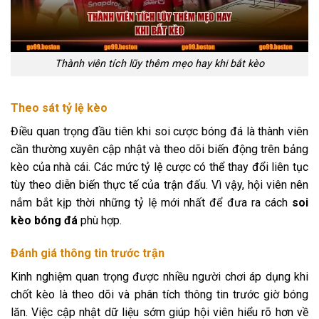
Thành viên tích lũy thêm mẹo hay khi bắt kèo
Theo sát tỷ lệ kèo
Điều quan trọng đầu tiên khi soi cược bóng đá là thành viên
cần thường xuyên cập nhật và theo dõi biến động trên bảng
kèo của nhà cái. Các mức tỷ lệ cược có thể thay đổi liên tục
tùy theo diễn biến thực tế của trận đấu. Vì vậy, hội viên nên
nắm bắt kịp thời những tỷ lệ mới nhất để đưa ra cách
soi
kèo bóng đá
phù hợp.
Đánh giá thông tin trước trận
Kinh nghiệm quan trọng được nhiều người chơi áp dụng khi
chốt kèo là theo dõi và phân tích thông tin trước giờ bóng
lăn. Việc cập nhật dữ liệu sớm giúp hội viên hiểu rõ hơn về