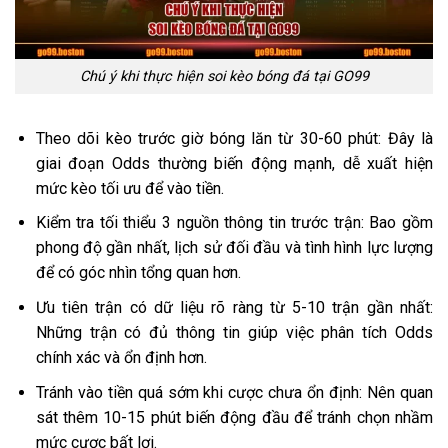
Chú ý khi thực hiện soi kèo bóng đá tại GO99
Theo dõi kèo trước giờ bóng lăn từ 30-60 phút: Đây là
giai đoạn Odds thường biến động mạnh, dễ xuất hiện
mức kèo tối ưu để vào tiền.
Kiểm tra tối thiểu 3 nguồn thông tin trước trận: Bao gồm
phong độ gần nhất, lịch sử đối đầu và tình hình lực lượng
để có góc nhìn tổng quan hơn.
Ưu tiên trận có dữ liệu rõ ràng từ 5-10 trận gần nhất:
Những trận có đủ thông tin giúp việc phân tích Odds
chính xác và ổn định hơn.
Tránh vào tiền quá sớm khi cược chưa ổn định: Nên quan
sát thêm 10-15 phút biến động đầu để tránh chọn nhầm
mức cược bất lợi.