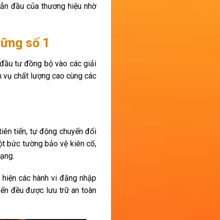
dẫn đầu của thương hiệu nhờ
vững số 1
đầu tư đồng bộ vào các giải
h vụ chất lượng cao cùng các
iên tiến, tự động chuyển đổi
một bức tường bảo vệ kiên cố,
mạng.
 hiện các hành vi đăng nhập
uyến đều được lưu trữ an toàn