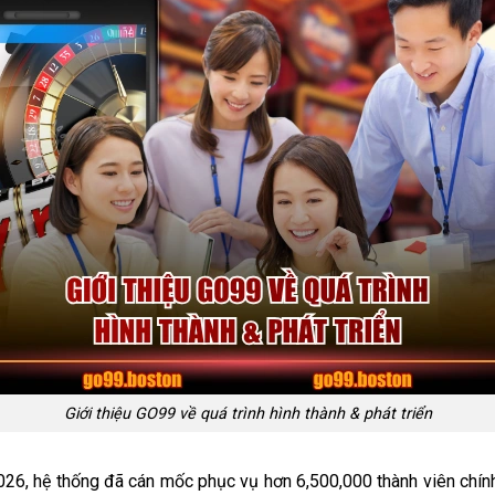
Giới thiệu GO99 về quá trình hình thành & phát triển
026, hệ thống đã cán mốc phục vụ hơn 6,500,000 thành viên chính