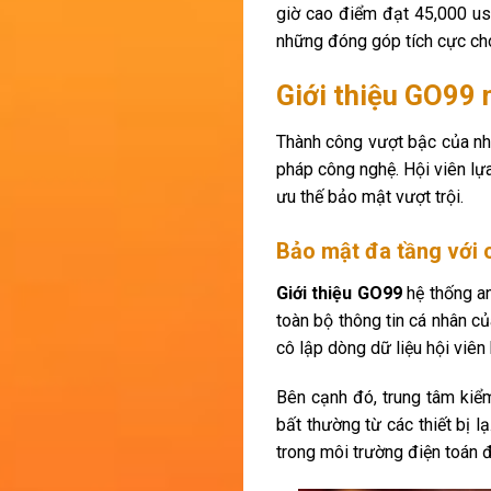
giờ cao điểm đạt 45,000 use
những đóng góp tích cực cho
Giới thiệu GO99
Thành công vượt bậc của nh
pháp công nghệ. Hội viên lự
ưu thế bảo mật vượt trội.
Bảo mật đa tầng với 
Giới thiệu GO99
hệ thống a
toàn bộ thông tin cá nhân củ
cô lập dòng dữ liệu hội viên
Bên cạnh đó, trung tâm kiể
bất thường từ các thiết bị l
trong môi trường điện toán 