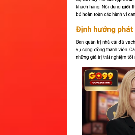
khách hàng. Nội dung
giới 
bỏ hoàn toàn các hành vi can
Định hướng phát t
Ban quản trị nhà cái đã vạc
vụ cộng đồng thành viên. Cá
những giá trị trải nghiệm tốt 