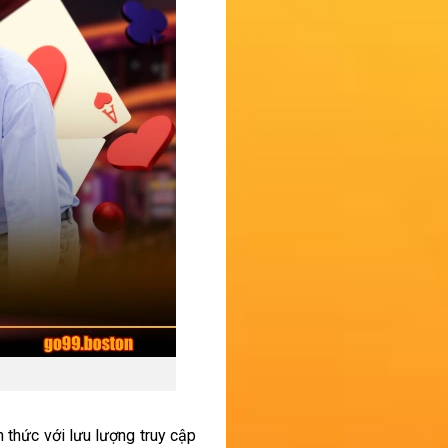
 thức với lưu lượng truy cập