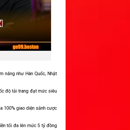
tiềm năng như Hàn Quốc, Nhật
c độ tải trang đạt mức siêu
hóa 100% giao diện sảnh cược
iền tối đa lên mức 5 tỷ đồng